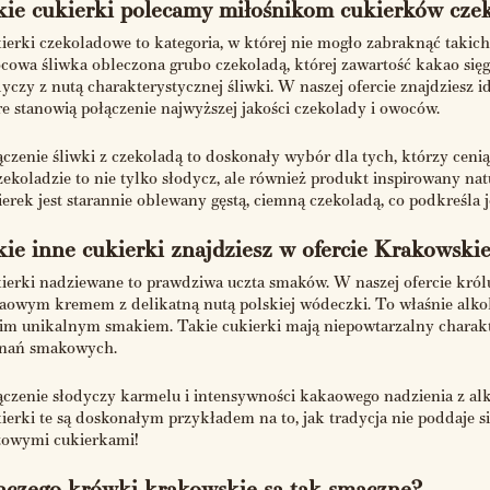
kie cukierki polecamy miłośnikom cukierków cze
ierki czekoladowe to kategoria, w której nie mogło zabraknąć takich
cowa śliwka obleczona grubo czekoladą, której zawartość kakao si
dyczy z nutą charakterystycznej śliwki. W naszej ofercie znajdziesz
re stanowią połączenie najwyższej jakości czekolady i owoców.
ączenie śliwki z czekoladą to doskonały wybór dla tych, którzy ceni
zekoladzie to nie tylko słodycz, ale również produkt inspirowany nat
ierek jest starannie oblewany gęstą, ciemną czekoladą, co podkreśla
kie inne cukierki znajdziesz w ofercie Krakowsk
ierki nadziewane to prawdziwa uczta smaków. W naszej ofercie król
aowym kremem z delikatną nutą polskiej wódeczki. To właśnie alkoh
im unikalnym smakiem. Takie cukierki mają niepowtarzalny charakte
nań smakowych.
ączenie słodyczy karmelu i intensywności kakaowego nadzienia z 
ierki te są doskonałym przykładem na to, jak tradycja nie poddaje s
towymi cukierkami!
aczego krówki krakowskie są tak smaczne?