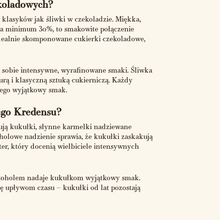
koladowych?
 klasyków jak śliwki w czekoladzie. Miękka,
ęga minimum 30%, to smakowite połączenie
 idealnie skomponowane cukierki czekoladowe,
ą sobie intensywne, wyrafinowane smaki. Śliwka
urą i klasyczną sztuką cukierniczą. Każdy
 jego wyjątkowy smak.
iego Kredensu?
ują kukułki, słynne karmelki nadziewane
olowe nadzienie sprawia, że kukułki zaskakują
r, który docenią wielbiciele intensywnych
alkoholem nadaje kukułkom wyjątkowy smak.
ię upływom czasu – kukułki od lat pozostają