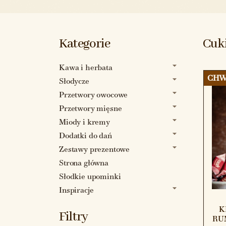
Kategorie
Cuki
Kawa i herbata
CHW
Słodycze
Przetwory owocowe
Przetwory mięsne
Miody i kremy
Dodatki do dań
Zestawy prezentowe
Strona główna
Słodkie upominki
Inspiracje
K
Filtry
RU