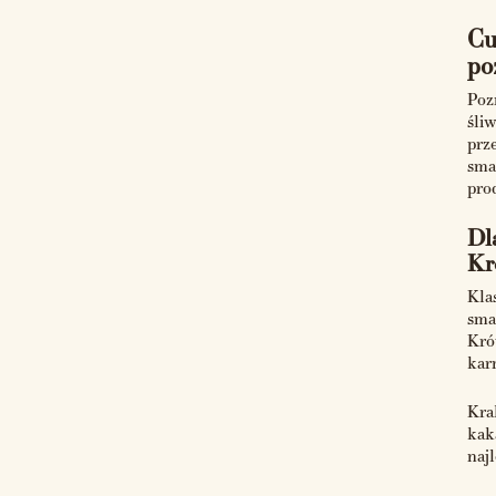
Cu
po
Poz
śli
prz
sma
pro
Dl
Kr
Kla
sma
Kró
kar
Kra
kak
najl