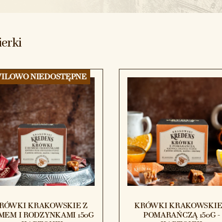
erki
ILOWO NIEDOSTĘPNE
RÓWKI KRAKOWSKIE Z
KRÓWKI KRAKOWSKIE
MEM I RODZYNKAMI 150G
POMARAŃCZĄ 150G -