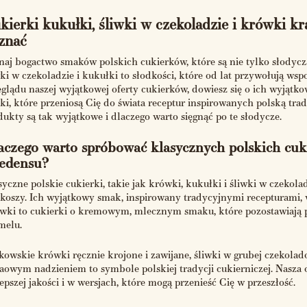
kierki kukułki, śliwki w czekoladzie i krówki k
znać
naj bogactwo smaków polskich cukierków, które są nie tylko słodyczam
wki w czekoladzie i kukułki to słodkości, które od lat przywołują w
eglądu naszej wyjątkowej oferty cukierków, dowiesz się o ich wyjątk
ki, które przeniosą Cię do świata receptur inspirowanych polską trad
dukty są tak wyjątkowe i dlaczego warto sięgnąć po te słodycze.
aczego warto spróbować klasycznych polskich cu
edensu?
syczne polskie cukierki, takie jak krówki, kukułki i śliwki w czekola
koszy. Ich wyjątkowy smak, inspirowany tradycyjnymi recepturami, 
wki to cukierki o kremowym, mlecznym smaku, które pozostawiają p
melu.
kowskie krówki ręcznie krojone i zawijane, śliwki w grubej czekolad
aowym nadzieniem to symbole polskiej tradycji cukierniczej. Nasza o
epszej jakości i w wersjach, które mogą przenieść Cię w przeszłość.