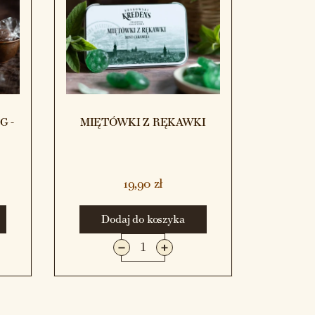
G -
MIĘTÓWKI Z RĘKAWKI
19,90 zł
Dodaj do koszyka