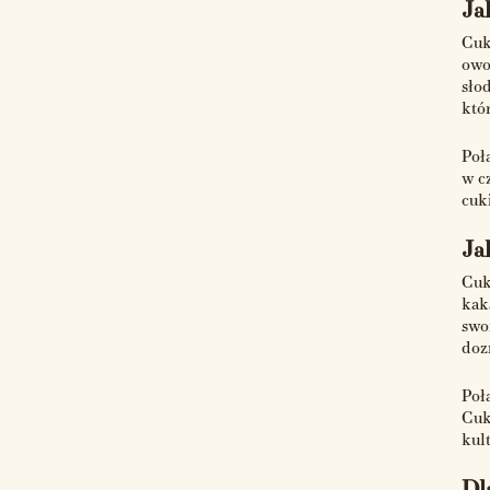
Ja
Cuk
owo
sło
któ
Poł
w c
cuk
Ja
Cuk
kak
swo
doz
Poł
Cuk
kul
Dl