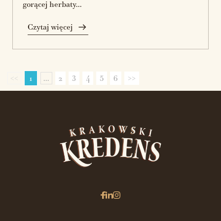
gorącej herbaty...
Czytaj więcej
<<
1
...
2
3
4
5
6
>>