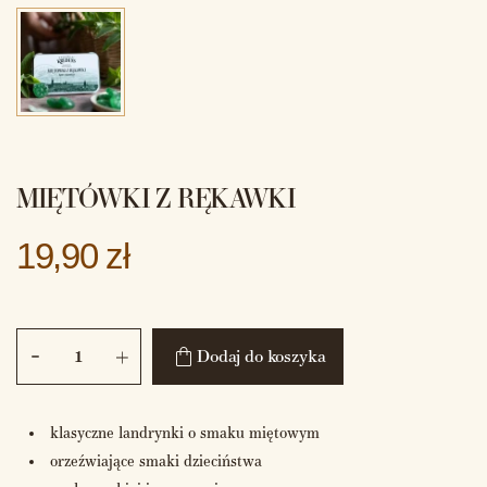
MIĘTÓWKI Z RĘKAWKI
19,90 zł
Dodaj do koszyka
klasyczne landrynki o smaku miętowym
orzeźwiające smaki dzieciństwa