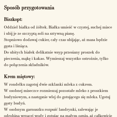
Sposób przygotowania
Biszkopt:
Oddziel białka od żółtek. Białka umieść w czystej, suchej misce
i ubij je ze szczyptą soli na sztywną pianę.
Stopniowo dodawaj cukier, cały czas ubijając, aż masa będzie
gęsta i lśniąca.
Do ubitych białek delikatnie wsyp przesiany proszek do
pieczenia, mąkę i kakao. Wymieszaj wszystko ostrożnie, tylko
do połączenia składników.
Krem miętowy:
W rondelku zagotuj dwie szklanki mleka z cukrem.
W osobnej miseczce rozmieszaj pozostałe mleko z proszkiem
budyniowym, a następnie wlej do gotującego się mleka. Ugotuj
gęsty budyń.
W osobnym garnuszku rozpuść landrynki, zalewając je
odrobiną wrzącej wody i gotując na małym ogniu, aż całkowicie