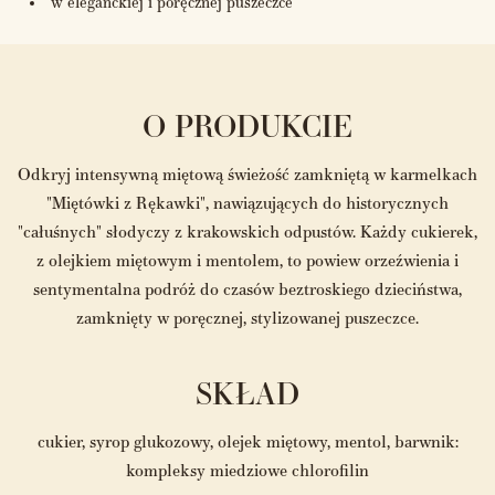
w eleganckiej i poręcznej puszeczce
O PRODUKCIE
Odkryj intensywną miętową świeżość zamkniętą w karmelkach
"Miętówki z Rękawki", nawiązujących do historycznych
"całuśnych" słodyczy z krakowskich odpustów. Każdy cukierek,
z olejkiem miętowym i mentolem, to powiew orzeźwienia i
sentymentalna podróż do czasów beztroskiego dzieciństwa,
zamknięty w poręcznej, stylizowanej puszeczce.
SKŁAD
cukier, syrop glukozowy, olejek miętowy, mentol, barwnik:
kompleksy miedziowe chlorofilin