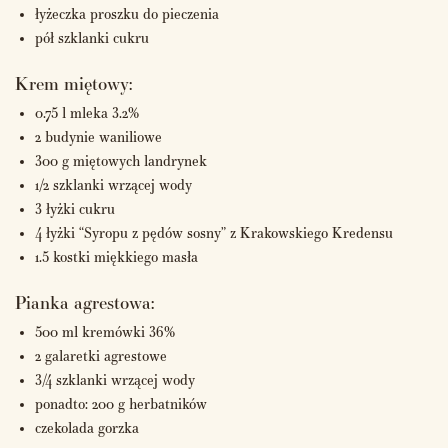
łyżeczka proszku do pieczenia
pół szklanki cukru
Krem miętowy:
0.75 l mleka 3.2%
2 budynie waniliowe
300 g miętowych landrynek
1/2 szklanki wrzącej wody
3 łyżki cukru
4 łyżki “Syropu z pędów sosny” z Krakowskiego Kredensu
1.5 kostki miękkiego masła
Pianka agrestowa:
500 ml kremówki 36%
2 galaretki agrestowe
3/4 szklanki wrzącej wody
ponadto: 200 g herbatników
czekolada gorzka