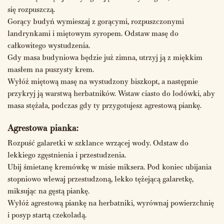
się rozpuszczą.
Gorący budyń wymieszaj z gorącymi, rozpuszczonymi
landrynkami i miętowym syropem. Odstaw masę do
całkowitego wystudzenia.
Gdy masa budyniowa będzie już zimna, utrzyj ją z miękkim
masłem na puszysty krem.
Wyłóż miętową masę na wystudzony biszkopt, a następnie
przykryj ją warstwą herbatników. Wstaw ciasto do lodówki, aby
masa stężała, podczas gdy ty przygotujesz agrestową piankę.
Agrestowa pianka:
Rozpuść galaretki w szklance wrzącej wody. Odstaw do
lekkiego zgęstnienia i przestudzenia.
Ubij śmietanę kremówkę w misie miksera. Pod koniec ubijania
stopniowo wlewaj przestudzoną, lekko tężejącą galaretkę,
miksując na gęstą piankę.
Wyłóż agrestową piankę na herbatniki, wyrównaj powierzchnię
i posyp startą czekoladą.