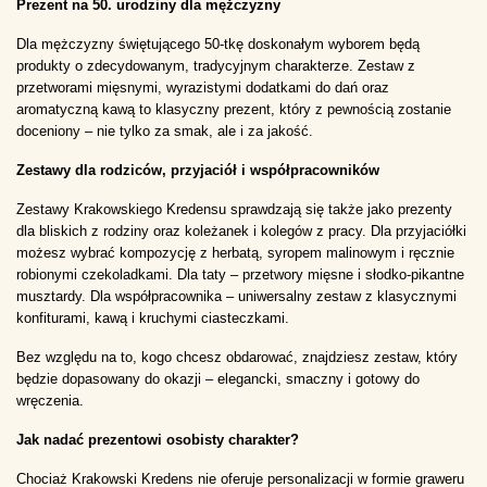
Prezent na 50. urodziny dla mężczyzny
Dla mężczyzny świętującego 50-tkę doskonałym wyborem będą 
produkty o zdecydowanym, tradycyjnym charakterze. Zestaw z 
przetworami mięsnymi, wyrazistymi dodatkami do dań oraz 
aromatyczną kawą to klasyczny prezent, który z pewnością zostanie 
doceniony – nie tylko za smak, ale i za jakość.
Zestawy dla rodziców, przyjaciół i współpracowników
Zestawy Krakowskiego Kredensu sprawdzają się także jako prezenty 
dla bliskich z rodziny oraz koleżanek i kolegów z pracy. Dla przyjaciółki 
możesz wybrać kompozycję z herbatą, syropem malinowym i ręcznie 
robionymi czekoladkami. Dla taty – przetwory mięsne i słodko-pikantne 
musztardy. Dla współpracownika – uniwersalny zestaw z klasycznymi 
konfiturami, kawą i kruchymi ciasteczkami.
Bez względu na to, kogo chcesz obdarować, znajdziesz zestaw, który 
będzie dopasowany do okazji – elegancki, smaczny i gotowy do 
wręczenia.
Jak nadać prezentowi osobisty charakter?
Chociaż Krakowski Kredens nie oferuje personalizacji w formie graweru 