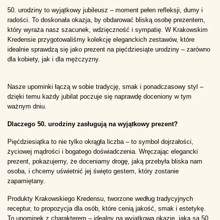
50. urodziny to wyjątkowy jubileusz – moment pełen refleksji, dumy i 
radości. To doskonała okazja, by obdarować bliską osobę prezentem, 
który wyraża nasz szacunek, wdzięczność i sympatię. W Krakowskim 
Kredensie przygotowaliśmy kolekcję eleganckich zestawów, które 
idealnie sprawdzą się jako prezent na pięćdziesiąte urodziny – zarówno 
dla kobiety, jak i dla mężczyzny.
Nasze upominki łączą w sobie tradycję, smak i ponadczasowy styl – 
dzięki temu każdy jubilat poczuje się naprawdę doceniony w tym 
ważnym dniu.
Dlaczego 50. urodziny zasługują na wyjątkowy prezent?
Pięćdziesiątka to nie tylko okrągła liczba – to symbol dojrzałości, 
życiowej mądrości i bogatego doświadczenia. Wręczając elegancki 
prezent, pokazujemy, że doceniamy drogę, jaką przebyła bliska nam 
osoba, i chcemy uświetnić jej święto gestem, który zostanie 
zapamiętany.
Produkty Krakowskiego Kredensu, tworzone według tradycyjnych 
receptur, to propozycja dla osób, które cenią jakość, smak i estetykę. 
To upominek z charakterem – idealny na wyjątkową okazję, jaką są 50. 