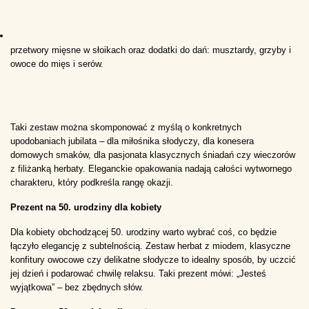
przetwory mięsne w słoikach oraz dodatki do dań: musztardy, grzyby i 
owoce do mięs i serów.
Taki zestaw można skomponować z myślą o konkretnych 
upodobaniach jubilata – dla miłośnika słodyczy, dla konesera 
domowych smaków, dla pasjonata klasycznych śniadań czy wieczorów 
z filiżanką herbaty. Eleganckie opakowania nadają całości wytwornego 
charakteru, który podkreśla rangę okazji.
Prezent na 50. urodziny dla kobiety
Dla kobiety obchodzącej 50. urodziny warto wybrać coś, co będzie 
łączyło elegancję z subtelnością. Zestaw herbat z miodem, klasyczne 
konfitury owocowe czy delikatne słodycze to idealny sposób, by uczcić 
jej dzień i podarować chwilę relaksu. Taki prezent mówi: „Jesteś 
wyjątkowa” – bez zbędnych słów.