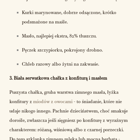
Kurki marynowane, dobrze odsączone, krótko
podsmażone na maśle.
Masło, najlepiej ekstra, 82% tłuszczu.
Pęczek szczypiorku, pokrojony drobno.
Chleb razowy albo żytni na zakwasie.
3. Biała serwatkowa chałka z konfiturą i masłem
Puszysta chałka, gruba warstwa zimnego masła, łyżka
konfitury z
miodów z owocami
- to śniadanie, które nie
udaje nikogo innego. Pachnie dzieciństwem, choć smakuje
dorośle, zwłaszcza jeśli sięgniesz po konfiturę z wyraźnym
charakterem: różaną, wiśniową albo z czarnej porzeczki.
Do tego szklanka zimnego mleka lub mocna herbata -