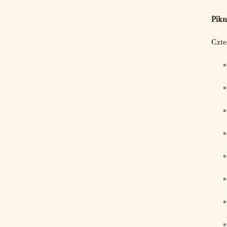
Pikn
Czte