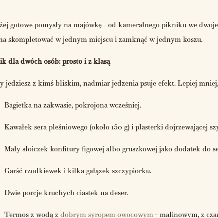
żej gotowe pomysły na majówkę - od kameralnego pikniku we dwoje 
a skompletować w jednym miejscu i zamknąć w jednym koszu.
ik dla dwóch osób: prosto i z klasą
y jedziesz z kimś bliskim, nadmiar jedzenia psuje efekt. Lepiej mniej
Bagietka na zakwasie, pokrojona wcześniej.
Kawałek sera pleśniowego (około 150 g) i plasterki dojrzewającej sz
Mały słoiczek konfitury figowej albo gruszkowej jako dodatek do se
Garść rzodkiewek i kilka gałązek szczypiorku.
Dwie porcje kruchych ciastek na deser.
Termos z wodą z
dobrym syropem owocowym
- malinowym, z czar