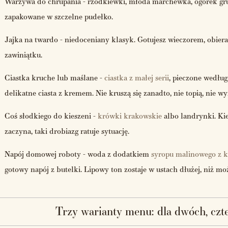
Warzywa do chrupania - rzodkiewki, młoda marchewka, ogórek gru
zapakowane w szczelne pudełko.
Jajka na twardo - niedoceniany klasyk. Gotujesz wieczorem, obier
zawiniątku.
Ciastka kruche lub maślane -
ciastka z małej serii
, pieczone według 
delikatne ciasta z kremem. Nie kruszą się zanadto, nie topią, nie w
Coś słodkiego do kieszeni -
krówki krakowskie
albo landrynki. Kie
zaczyna, taki drobiazg ratuje sytuację.
Napój domowej roboty - woda z dodatkiem
syropu malinowego z k
gotowy napój z butelki. Lipowy ton zostaje w ustach dłużej, niż mo
Trzy warianty menu: dla dwóch, czte