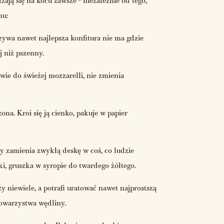
ją się na kocu zawsze - niezależnie od tego,
mu:
zywa nawet najlepsza konfitura nie ma gdzie
 niż pszenny.
wie do świeżej mozzarelli, nie zmienia
na. Kroi się ją cienko, pakuje w papier
ry zamienia zwykłą deskę w coś, co ludzie
i, gruszka w syropie do twardego żółtego.
 niewiele, a potrafi uratować nawet najprostszą
towarzystwa wędliny.