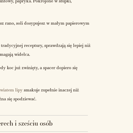
ntowy, papryka. Pokrojone w słupki,
asz rano, soli dosypujesz w małym papierowym
tradycyjnej receptury, sprawdzają się lepiej niż
ymagają widelca.
dy koc już zwinięty, a spacer dopiero się
wiatem lipy
smakuje zupełnie inaczej niż
żna się spodziewać.
rech i sześciu osób