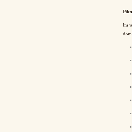
Pikn
Im w
domu