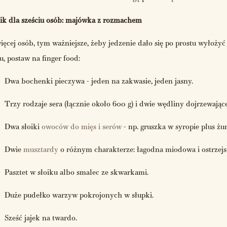
ik dla sześciu osób: majówka z rozmachem
ięcej osób, tym ważniejsze, żeby jedzenie dało się po prostu wyłożyć
, postaw na finger food:
Dwa bochenki pieczywa - jeden na zakwasie, jeden jasny.
Trzy rodzaje sera (łącznie około 600 g) i dwie wędliny dojrzewające
Dwa słoiki
owoców do mięs i serów
- np. gruszka w syropie plus żu
Dwie
musztardy
o różnym charakterze: łagodna miodowa i ostrzejs
Pasztet w słoiku albo smalec ze skwarkami.
Duże pudełko warzyw pokrojonych w słupki.
Sześć jajek na twardo.