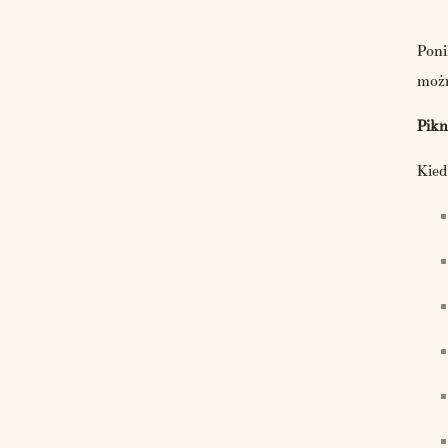
Poni
możn
Pikn
Kied