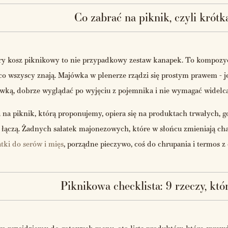
Co zabrać na piknik, czyli krótka
y kosz piknikowy to nie przypadkowy zestaw kanapek. To kompozycja: 
 co wszyscy znają. Majówka w plenerze rządzi się prostym prawem - 
wką, dobrze wyglądać po wyjęciu z pojemnika i nie wymagać widelca
a na piknik, którą proponujemy, opiera się na produktach trwałych, g
 łączą. Żadnych sałatek majonezowych, które w słońcu zmieniają cha
tki do serów i mięs
, porządne pieczywo, coś do chrupania i termos 
Piknikowa checklista: 9 rzeczy, kt