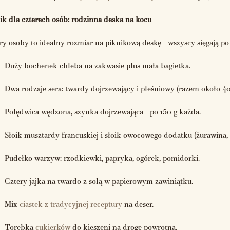
ik dla czterech osób: rodzinna deska na kocu
ry osoby to idealny rozmiar na piknikową deskę - wszyscy sięgają po t
Duży bochenek chleba na zakwasie plus mała bagietka.
Dwa rodzaje sera: twardy dojrzewający i pleśniowy (razem około 40
Polędwica wędzona, szynka dojrzewająca - po 150 g każda.
Słoik musztardy francuskiej i słoik owocowego dodatku (żurawina, f
Pudełko warzyw: rzodkiewki, papryka, ogórek, pomidorki.
Cztery jajka na twardo z solą w papierowym zawiniątku.
Mix
ciastek z tradycyjnej receptury
na deser.
Torebka
cukierków
do kieszeni na drogę powrotną.