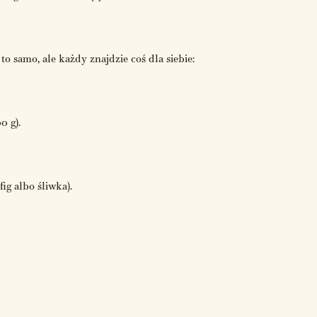
o samo, ale każdy znajdzie coś dla siebie:
0 g).
ig albo śliwka).