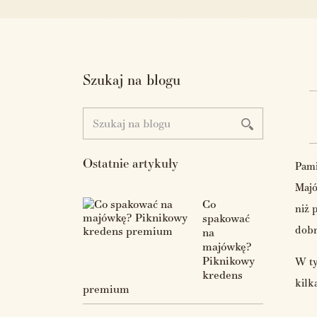
Szukaj na blogu
Ostatnie artykuły
Pami
Majó
Co
niż 
spakować
dobr
na
majówkę?
Piknikowy
W ty
kredens
kilk
premium