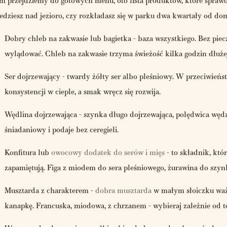
m przejdziemy do gotowych menu, oto lista produktów, które sprawdza
jedziesz nad jezioro, czy rozkładasz się w parku dwa kwartały od do
Dobry chleb na zakwasie lub bagietka - baza wszystkiego. Bez piec
wylądować. Chleb na zakwasie trzyma świeżość kilka godzin dłużej
Ser dojrzewający - twardy żółty ser albo pleśniowy. W przeciwieńst
konsystencji w cieple, a smak wręcz się rozwija.
Wędlina dojrzewająca - szynka długo dojrzewająca, polędwica wędzo
śniadaniowy i podaje bez ceregieli.
Konfitura lub
owocowy dodatek do serów i mięs
- to składnik, któ
zapamiętują. Figa z miodem do sera pleśniowego, żurawina do szynk
Musztarda z charakterem -
dobra musztarda
w małym słoiczku waży
kanapkę. Francuska, miodowa, z chrzanem - wybieraj zależnie od 