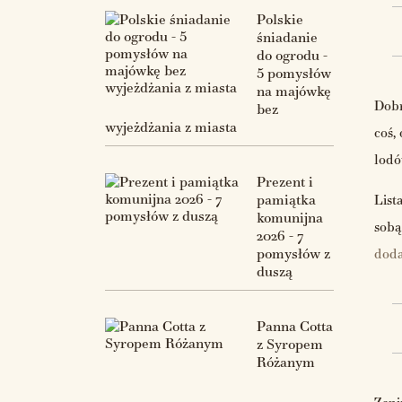
Polskie
śniadanie
do ogrodu -
5 pomysłów
na majówkę
Dobr
bez
wyjeżdżania z miasta
coś,
lodó
Prezent i
pamiątka
List
komunijna
sobą
2026 - 7
pomysłów z
doda
duszą
Panna Cotta
z Syropem
Różanym