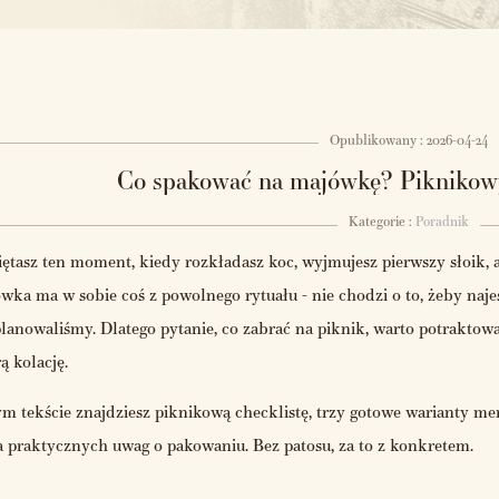
Opublikowany : 2026-04-24
Co spakować na majówkę? Piknikow
Kategorie :
Poradnik
ętasz ten moment, kiedy rozkładasz koc, wyjmujesz pierwszy słoik, 
wka ma w sobie coś z powolnego rytuału - nie chodzi o to, żeby najeść
planowaliśmy. Dlatego pytanie, co zabrać na piknik, warto potraktow
ą kolację.
m tekście znajdziesz piknikową checklistę, trzy gotowe warianty men
a praktycznych uwag o pakowaniu. Bez patosu, za to z konkretem.